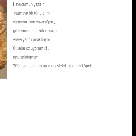
Havucumun yazısını
yazmaya bir türlü elim
varmıyor.Tam yazacağım ,
gözlerimden süzülen yaşlar
yazıyı yarım bıraktırıyor.
O kadar özlüyorum ki ,
onu anlatamam...
2000 senesinden bu yana Melek olan her köpek