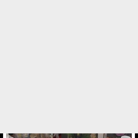
2015 takvim ve ajandalarımız ...
2015 takvim ajanda ve haftalık takvimimiz hazır:)
Gönüllümüz resim öğretmeni Suna annemizin el emegi :) Yedikule
barınağımızın cocuklarının karakalem ve suluboya resimlerinden oluştu.
Bu urunlerin temini için:kitapevlerinden ...
12 KASIM 14 / 09:32
Meral Olcay
ETKİNLİKLER