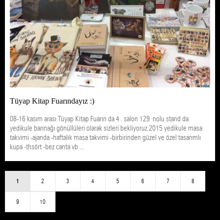
Tüyap Kitap Fuarındayız :)
08-16 kasım arası Tüyap Kitap Fuarın da 4 . salon 129 nolu stand da
yedikule barınağı gönüllüleri olarak sizleri bekliyoruz.2015 yedikule masa
takvimi -ajanda -haftalık masa takvimi -birbirinden güzel ve özel tasarımlı
kupa -thsört -bez canta vb ...
1
2
3
4
5
6
7
8
9
10