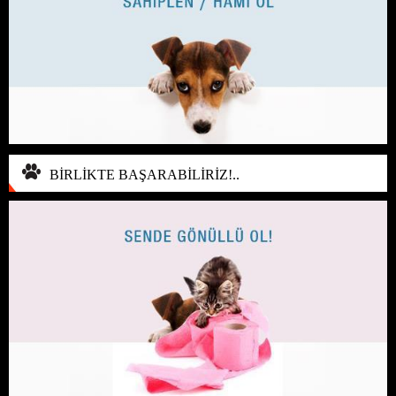
BİRLİKTE BAŞARABİLİRİZ!..