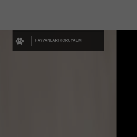
YÜREĞİNİZ AYDINLANSIN
SADIK DOSTLAR
HAYVANLARI KORUYALIM