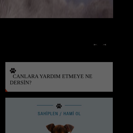
CANLARA YARDIM ETMEYE NE
DERSİN?