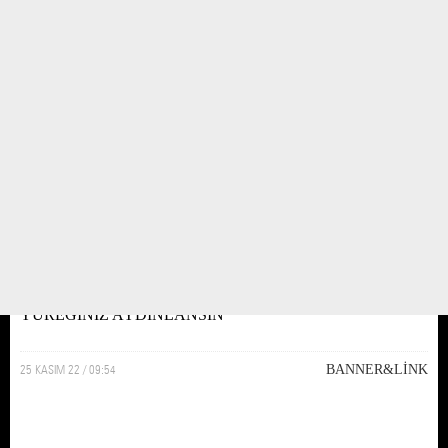
YÜREĞİNİZ AYDINLANSIN
25 KASIM 22 / 09:54
BANNER&LİNK