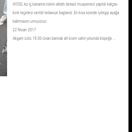
AYSEL kız iç kanama riskini atlattı detaylı muayenesi yapıldı kalçası
kırık reçetesi verildi tedaviye başlandı .En kısa sürede iyileşip ayağa
kalkmasını umuyoruz.
22 Nisan 2017
Akşam üstü 19.30 civarı barınak alt kısım sahil yolunda köpeğe ...