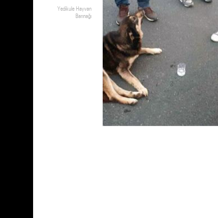
Yedikule Hayvan
Barınağı