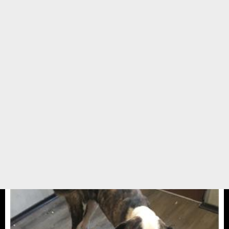
Lütfiye anne
Lütfiye annenin 17 yıllık kedisi Melek olmuş. Acılarını hafifletmek için
taksiye binip kedi satın almak üzere yola çıkmışlar. Yolda muhabbet
esnasında taksi şöförü arkadaş neden para ile satın alıyorsunuz yazık, sizi
barınağa götüreyim oradan bir ...
24 TEMMUZ 17 / 12:42
Yedikule Hayvan Barınağı
Gerçek Hikayeler