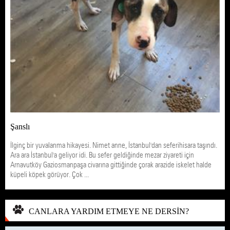
Şanslı
İlginç bir yuvalanma hikayesi. Nimet anne, İstanbul'dan seferihisara taşındı.
Ara ara İstanbul'a geliyor idi. Bu sefer geldiğinde mezar ziyareti için
Arnavutköy Gaziosmanpaşa civarına gittiğinde çorak arazide iskelet halde
küpeli köpek görüyor. Çok ...
CANLARA YARDIM ETMEYE NE DERSİN?