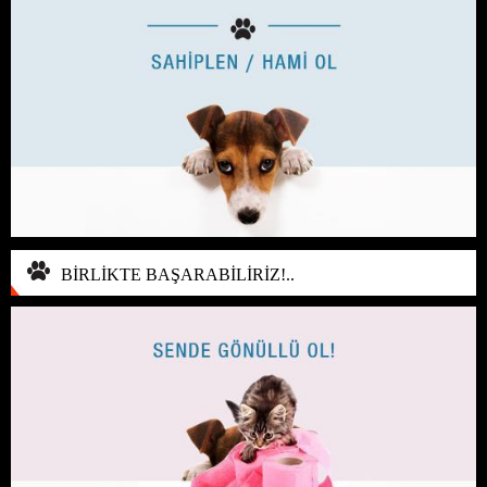
BİRLİKTE BAŞARABİLİRİZ!..