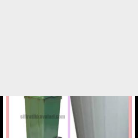
angel (yuva buldu)
Alman kurdu 1/ yaş civarı sahiplenmek için sahiplendirme sistemimiz
üzerinden başvuru yapabilirsiniz
15 MAYIS 20 / 17:31
Genel