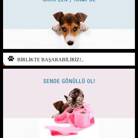
BİRLİKTE BAŞARABİLİRİZ!..