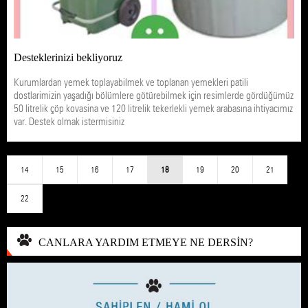
Desteklerinizi bekliyoruz
Kurumlardan yemek toplayabilmek ve toplanan yemekleri patili
dostlarimizin yaşadığı bölümlere götürebilmek için resimlerde gördüğümüz
50 litrelik çöp kovasina ve 120 litrelik tekerlekli yemek arabasına ihtiyacımız
var. Destek olmak istermisiniz
14
15
16
17
18
19
20
21
22
CANLARA YARDIM ETMEYE NE DERSİN?