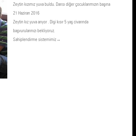
Zeytin kızımız yuva buldu. Darısı diğer çocuklarımızın başına
21 Haziran 2016
Zeytin kız yuva arıyor . Dişi kısır 5 yaş civarında
başvurularınızı bekliyoruz.
Sahiplendirme sistemimiz→