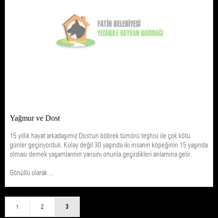
Yağmur ve Dost
15 yıllık hayat arkadaşımız Dost'un böbrek tümörü teşhisi ile çok kötü
günler geçiriyorduk. Kolay değil 30 yaşında iki insanın köpeğinin 15 yaşında
olması demek yaşamlarının yarısını onunla geçirdikleri anlamına gelir.
Gönüllü olarak ...
1
2
3