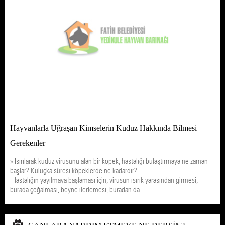
Hayvanlarla Uğraşan Kimselerin Kuduz Hakkında Bilmesi
Gerekenler
» Isırılarak kuduz virüsünü alan bir köpek, hastalığı bulaştırmaya ne zaman
başlar? Kuluçka süresi köpeklerde ne kadardır?
-Hastalığın yayılmaya başlaması için, virüsün ısırık yarasından girmesi,
burada çoğalması, beyne ilerlemesi, buradan da ...