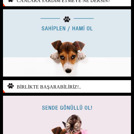
CANLARA YARDIM ETMEYE NE DERSİN?
BİRLİKTE BAŞARABİLİRİZ!..