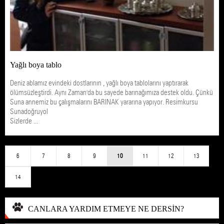
Yağlı boya tablo
Deniz ablamız evindeki dostlarının , yağlı boya tablolarını yaptırarak
ölümsüzleştirdi. Aynı Zaman'da bu sayede barınağımıza destek oldu. Çünkü
Suna annemiz bu çalışmalarını BARINAK yararına yapıyor. Resimkursu
Sunadoğruyol
Sizlerde ...
6
7
8
9
10
11
12
13
14
CANLARA YARDIM ETMEYE NE DERSİN?