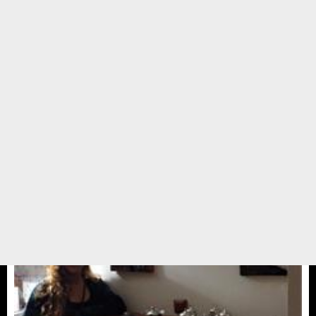
Sevimli Köpecikli lavanta kesesi
Sinop ta yaşayan MİRA Bebeğin 1.ci yaş günü için, Sevimli
Köpecikli lavanta kesesi yaptık ve Sinop a yolladık. İyi ki doğmuşsun Mira
bebek ve duyarlı anne babaya sahipsin şanslısın 😊Annesi babası ile uzun
yıllar sağlıklı yaşam dileriz. ...
28 EKİM 15 / 10:24
Yedikule Hayvan Barınağı
PATİ DÜKKAN