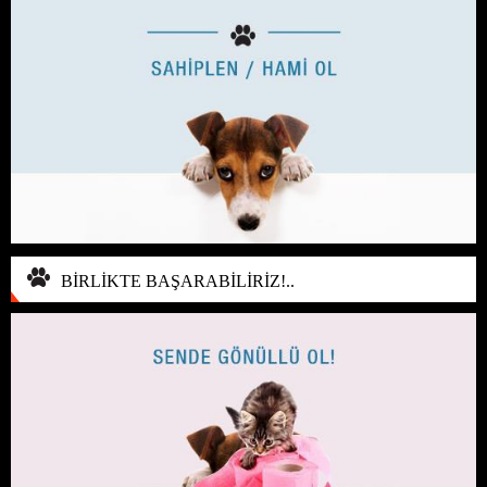
BİRLİKTE BAŞARABİLİRİZ!..