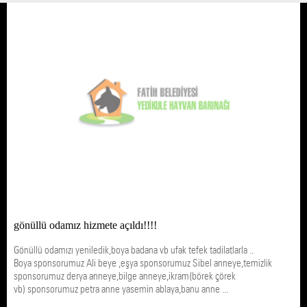
gönüllü odamız hizmete açıldı!!!!
Gönüllü odamızı yeniledik,boya badana vb ufak tefek tadilatlarla ..
Boya sponsorumuz Ali beye ,eşya sponsorumuz Sibel anneye,temizlik
sponsorumuz derya anneye,bilge anneye,ikram(börek çörek
vb) sponsorumuz petra anne yasemin ablaya,banu anne ...