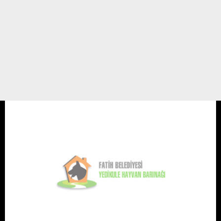
"yedikule evimdir meral olcay ailemdir"
Ben 2004 senesinden beri ilk zamanlar aralıklarla son 2 senedir haftanın 6
günü ve günün 9 saati barınak da ve Meral Olcay ın yanında
geçiren(özelliklede bebeklerle ilgilenen gönüllü annelerden ) biri olarak bir
şeyler yazmak ihtiyacını ...
30 EKİM 09 / 09:09
Meral Olcay
Gönüllü Köşesi