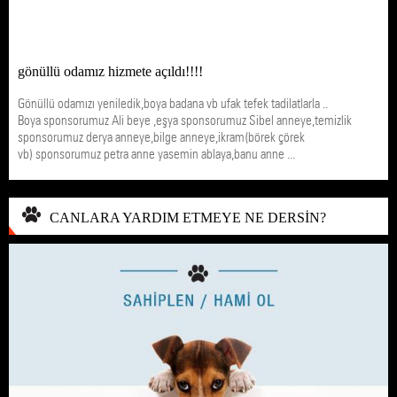
gönüllü odamız hizmete açıldı!!!!
Gönüllü odamızı yeniledik,boya badana vb ufak tefek tadilatlarla ..
Boya sponsorumuz Ali beye ,eşya sponsorumuz Sibel anneye,temizlik
sponsorumuz derya anneye,bilge anneye,ikram(börek çörek
vb) sponsorumuz petra anne yasemin ablaya,banu anne ...
CANLARA YARDIM ETMEYE NE DERSİN?