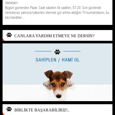
Varlıkları!
Bugün günlerden Pazar. Saat sabahın ilk saatleri, 07.20. Son günlerde
neredeyse yalnızca haberleri izlemek için elime aldığım TV kumandasını, bu
kez kanalları ...
CANLARA YARDIM ETMEYE NE DERSİN?
BİRLİKTE BAŞARABİLİRİZ!..