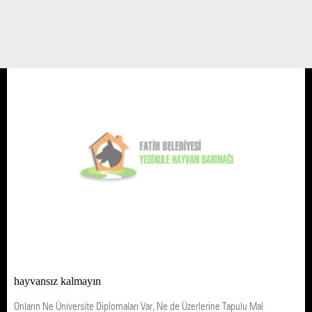
psikoterapiste geldiği için kendisini eleştirdiğini dile getirdi. Ardından şöyle
devam etti: ‘Çağatay Bey ailem ...
06 EYLÜL 09 / 20:40
Meral Olcay
Çağatay Öztürk
hayvansız kalmayın
Onların Ne Üniversite Diplomaları Var, Ne de Üzerlerine Tapulu Mal