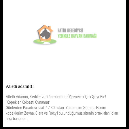
Atletli adam!!!!
Atletli Adamın, Kediler ve Köpeklerden Öğrenecek Çok Şeyi Var!
‘Köpekler Kolbastı Oynamaz'
Günlerden Pazartesi saat 17.30 suları. Yardımcım Semiha Hanım
köpeklerim Zeyna, Clara ve Roxy'i bulunduğumuz sitenin ortak alanı olan
arka bahçede ...