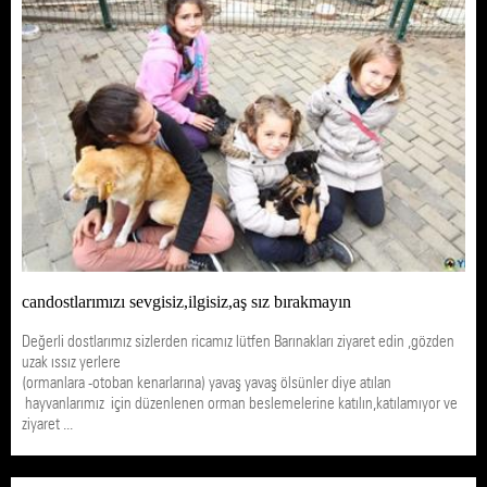
candostlarımızı sevgisiz,ilgisiz,aş sız bırakmayın
Değerli dostlarımız sizlerden ricamız lütfen Barınakları ziyaret edin ,gözden
uzak ıssız yerlere
(ormanlara -otoban kenarlarına) yavaş yavaş ölsünler diye atılan
hayvanlarımız için düzenlenen orman beslemelerine katılın,katılamıyor ve
ziyaret ...