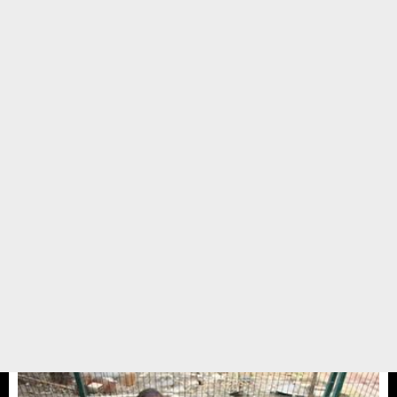
eski gazete
Barınağımız eski gazete stoku gün itibari ile tükenmiştir. Yaşlılara, yavrulara
ve klinik bölümlerinde tedavi olan hastalar için eski gazete kullanımı
oldukça fazla. Mimar meslektaşlarım proje kağıtlarınız, ofis çalışanları kırpık
kağıtlarınız, ...
01 ARALIK 13 / 22:27
Meral Olcay
BARINAK GÖRÜNTÜLERİ