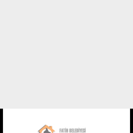
Dünya Hayvanları Koruma Günü
Bu ay, Ekim ayındayız. Gerek 4 Ekim, gerek 15 Ekim, bizler için,
hayvanlarımız için önemli ve özel günler. Bu özel günler hangileri ve
tarihçeleri nasıl kısaca bakacak olursak:
Hayvan Korumacılar, ilk kez 1822 yılında, hayvanların yaşam ve ...
27 AĞUSTOS 12 / 15:28
Meral Olcay
Av. Deniz Tavşancıl Kalafatoğlu