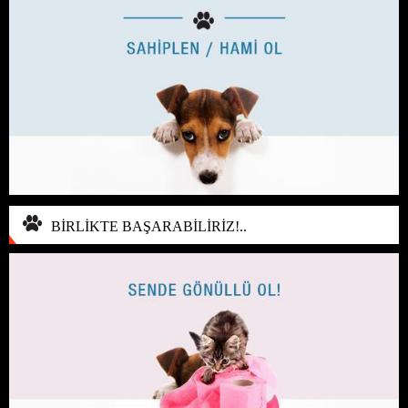
BİRLİKTE BAŞARABİLİRİZ!..