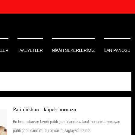
KLER
FAALİYETLER
NİKÂH SEKERLERİMİZ
İLAN PANOSU
Pati dükkan - köpek bornozu
Bu bornozlardan kendi patili çocuklariniza alarak barınakda yaşayan
patili çocuklarin mutlu olmasını sağlayabilirsiniz