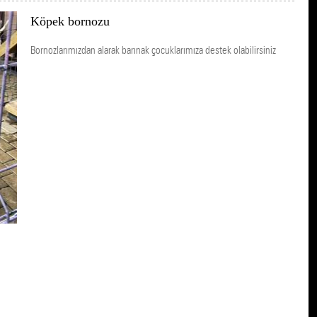
Köpek bornozu
Bornozlarımızdan alarak barınak çocuklarımıza destek olabilirsiniz