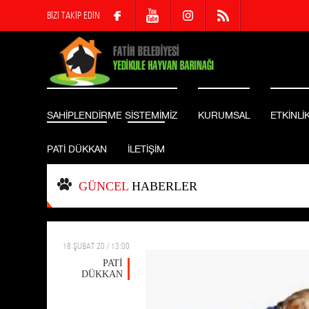
BİZİ TAKİP EDİN
SAHİPLENDİRME SİSTEMİMİZ
KURUMSAL
ETKİNLİ
PATİ DÜKKAN
İLETİŞİM
GÜNCEL
HABERLER
18 ŞUBAT 20 / 13:00
PATİ
DÜKKAN