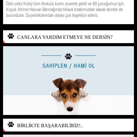
Özel yıldız Koleji tüm ilkokulu kısmı ziyarete geldi ve 80 çocuğumuz için
Küçük Ahmet Hayvan Barınağında hikaye kitabımızdan alarak destek de
bulundular. Duyarlılıklarından dolayı çok teşekkür ederiz.
CANLARA YARDIM ETMEYE NE DERSİN?
BİRLİKTE BAŞARABİLİRİZ!..