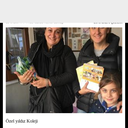
diye korku çığlıkları atarak sonrasında korkumuz geçti hatta badi kalp hastası
ve mutlu olsun diye ona şarkı bile söylediler.
03 KASIM 17 / 11:32
Yedikule Hayvan Barınağı
ZİYARETÇİLER
Özel yıldız Koleji