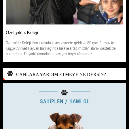
Özel yıldız Koleji
Özel yıldız Koleji tüm ilkokulu kısmı ziyarete geldi ve 80 çocuğumuz için
Küçük Ahmet Hayvan Barınağında hikaye kitabımızdan alarak destek de
bulundular. Duyarlılıklarından dolayı çok teşekkür ederiz.
CANLARA YARDIM ETMEYE NE DERSİN?