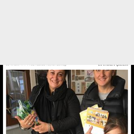
Zeytinburnu Atatürk anaokulu
Zeytinburnu Atatürk anaokulu öğrencileri geldi önce neden buraya geldik
diye korku çığlıkları atarak sonrasında korkumuz geçti hatta badi kalp hastası
ve mutlu olsun diye ona şarkı bile söylediler.
03 KASIM 17 / 11:32
Yedikule Hayvan Barınağı
ZİYARETÇİLER