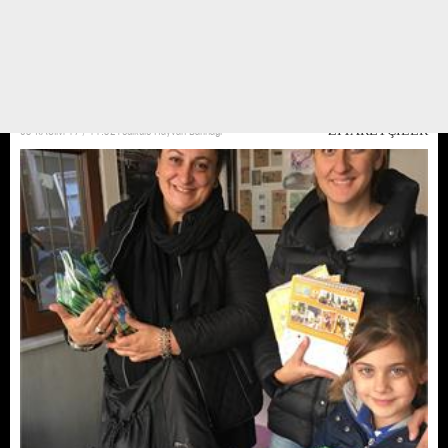
Zeytinburnu Atatürk anaokulu öğrencileri geldi önce neden buraya geldik
diye korku çığlıkları atarak sonrasında korkumuz geçti hatta badi kalp hastası
ve mutlu olsun diye ona şarkı bile söylediler.
03 KASIM 17 / 11:32
Yedikule Hayvan Barınağı
ZİYARETÇİLER