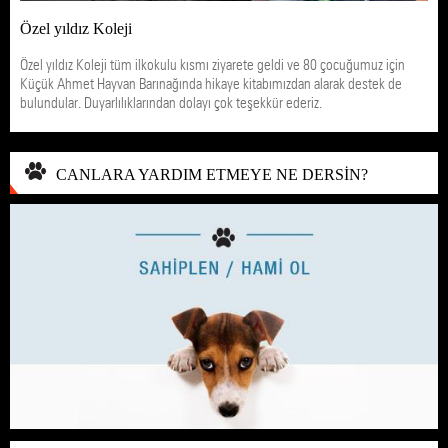
Özel yıldız Koleji
Özel yıldız Koleji tüm ilkokulu kısmı ziyarete geldi ve 80 çocuğumuz için
Küçük Ahmet Hayvan Barınağında hikaye kitabımızdan alarak destek de
bulundular. Duyarlılıklarından dolayı çok teşekkür ederiz.
CANLARA YARDIM ETMEYE NE DERSİN?