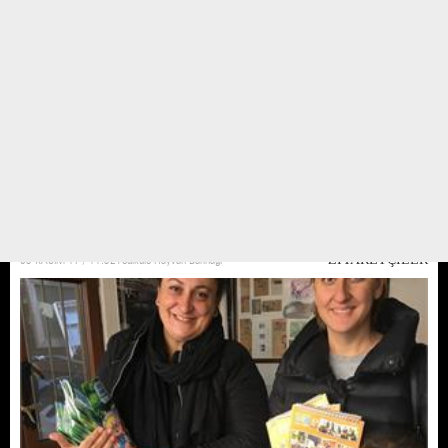
Zeytinburnu Atatürk anaokulu
Zeytinburnu Atatürk anaokulu öğrencileri geldi önce neden buraya geldik
diye korku çığlıkları atarak sonrasında korkumuz geçti hatta badi kalp hastası
ve mutlu olsun diye ona şarkı bile söylediler.
03 KASIM 17 / 11:32
Yedikule Hayvan Barınağı
ZİYARETÇİLER