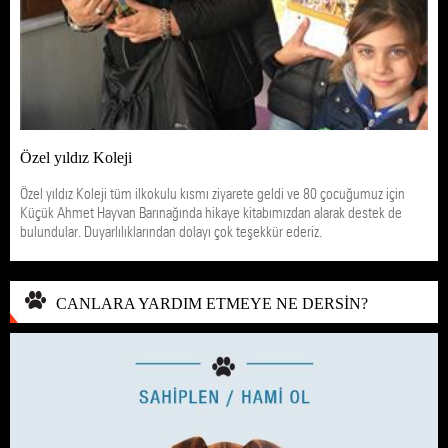
Özel yıldız Koleji
Özel yıldız Koleji tüm ilkokulu kısmı ziyarete geldi ve 80 çocuğumuz için
Küçük Ahmet Hayvan Barınağında hikaye kitabımızdan alarak destek de
bulundular. Duyarlılıklarından dolayı çok teşekkür ederiz.
CANLARA YARDIM ETMEYE NE DERSİN?