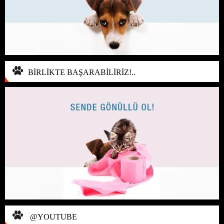
BİRLİKTE BAŞARABİLİRİZ!..
@YOUTUBE