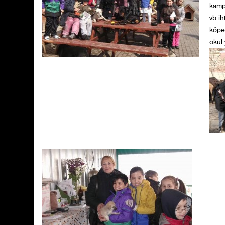
kamp
vb ih
köpek
okul 