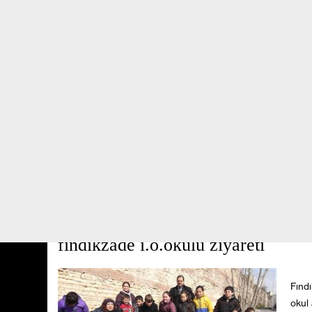
BİZİ TAKİP EDİN
SAHİPLENDİRME SİSTEMİMİZ
KURUMSAL
ETKİNLİ
PATİ DÜKKAN
İLETİŞİM
FAALIYETLER
>
ZIYARETÇILER
>
fındıkzade i.ö.okulu ziyareti
Fınd
okul 