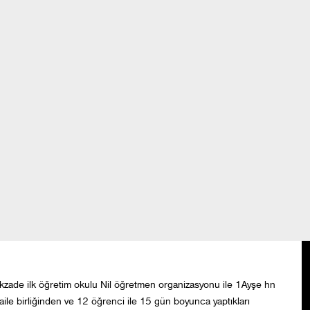
KLER
FAALİYETLER
NİKÂH SEKERLERİMİZ
İLAN PANOSU
01 MART 2012 / 14:45
ıkzade ilk öğretim okulu Nil öğretmen organizasyonu ile 1Ayşe hn
aile birliğinden ve 12 öğrenci ile 15 gün boyunca yaptıkları