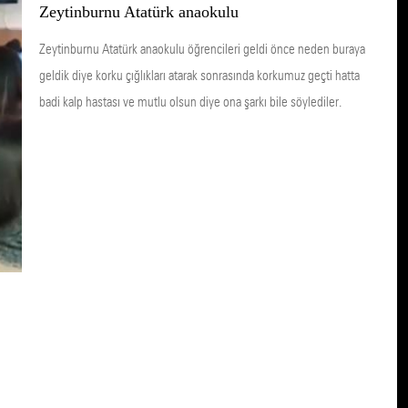
Zeytinburnu Atatürk anaokulu
Zeytinburnu Atatürk anaokulu öğrencileri geldi önce neden buraya
geldik diye korku çığlıkları atarak sonrasında korkumuz geçti hatta
badi kalp hastası ve mutlu olsun diye ona şarkı bile söylediler.