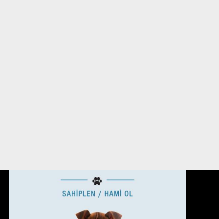
BAĞIŞ YAP
İSTANBUL, TURKEY
MULTİMEDİA
NE YAPABİLİRİM?
CANLARA YARDIM ETMEYE NE
DERSİN?