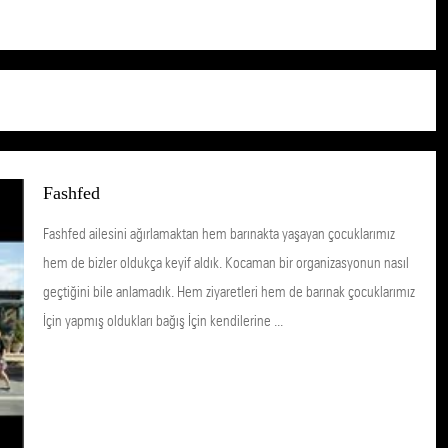
Fashfed
Fashfed ailesini ağırlamaktan hem barınakta yaşayan çocuklarımız
hem de bizler oldukça keyif aldık. Kocaman bir organizasyonun nasıl
geçtiğini bile anlamadık. Hem ziyaretleri hem de barınak çocuklarımız
İçin yapmış oldukları bağış İçin kendilerine ...