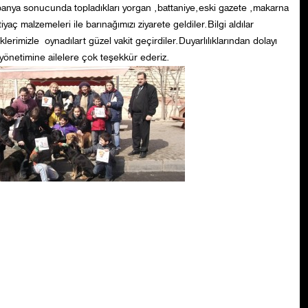
anya sonucunda topladıkları yorgan ,battaniye,eski gazete ,makarna
tiyaç malzemeleri ile barınağımızı ziyarete geldiler.Bilgi aldılar
lerimizle oynadılart güzel vakit geçirdiler.Duyarlılıklarından dolayı
yönetimine ailelere çok teşekkür ederiz.