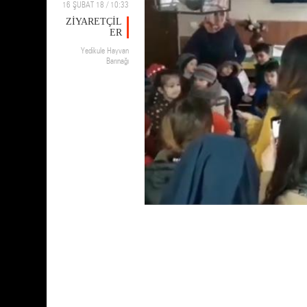
16 ŞUBAT 18 / 10:33
ZİYARETÇİL
ER
Yedikule Hayvan
Barınağı