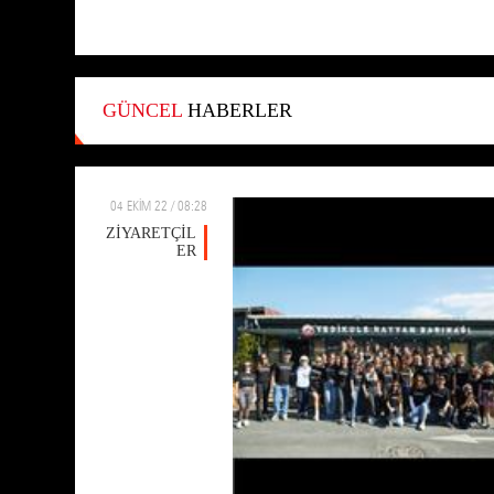
GÜNCEL
HABERLER
04 EKİM 22 / 08:28
ZİYARETÇİL
ER