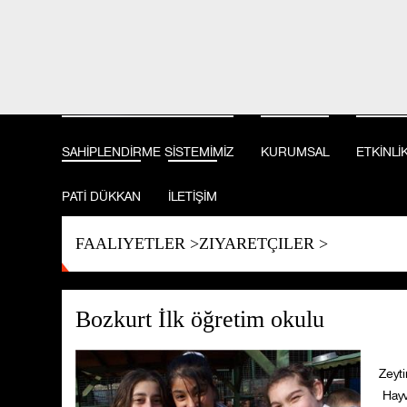
BİZİ TAKİP EDİN
SAHİPLENDİRME SİSTEMİMİZ
KURUMSAL
ETKİNLİ
PATİ DÜKKAN
İLETİŞİM
FAALIYETLER
>
ZIYARETÇILER
>
Bozkurt İlk öğretim okulu
Zeyt
Hayv