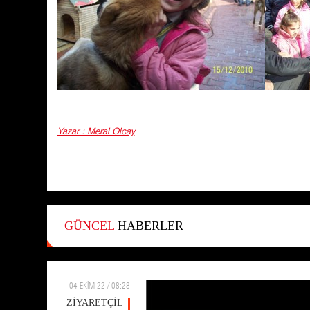
Yazar : Meral Olcay
GÜNCEL
HABERLER
04 EKİM 22 / 08:28
ZİYARETÇİL