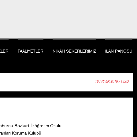
KLER
FAALİYETLER
NİKÂH SEKERLERİMİZ
İLAN PANOSU
16 ARALIK 2010 / 13:03
inburnu Bozkurt İlköğretim Okulu
anları Koruma Kulubü