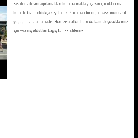
Fashfed ailesini ağırlamaktan hem barınakta yaşayan çocuklarımız
hem de bizler oldukça keyif aldık. Kocaman bir organizasyonun nasıl
geçtiğini bile anlamadık. Hem ziyaretleri hem de barınak çocuklarımız
İçin yapmış oldukları bağış İçin kendilerine ...