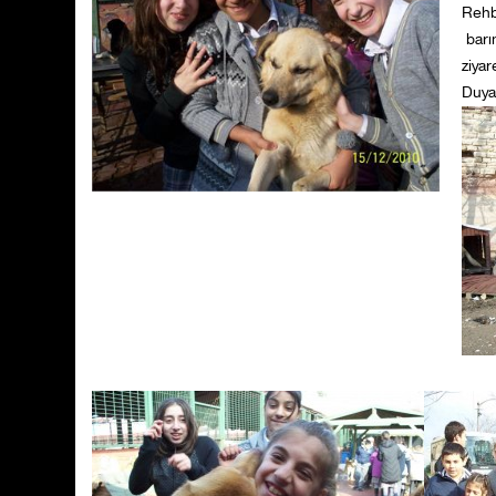
Rehb
barı
ziyar
Duyar