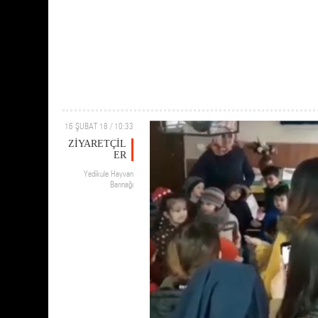
16 ŞUBAT 18 / 10:33
ZİYARETÇİL
ER
Yedikule Hayvan
Barınağı