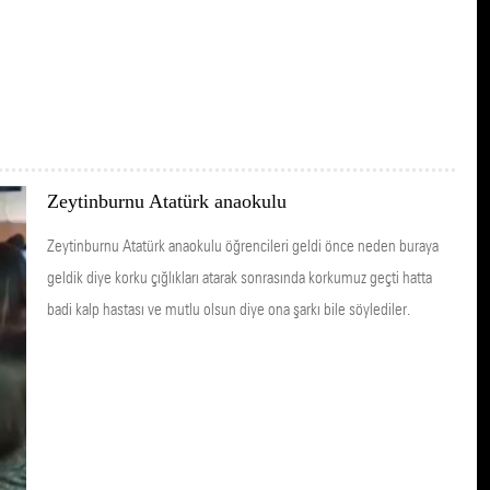
Zeytinburnu Atatürk anaokulu
Zeytinburnu Atatürk anaokulu öğrencileri geldi önce neden buraya
geldik diye korku çığlıkları atarak sonrasında korkumuz geçti hatta
badi kalp hastası ve mutlu olsun diye ona şarkı bile söylediler.