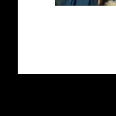
03 KASIM 17 / 11:32
ZİYARETÇİL
ER