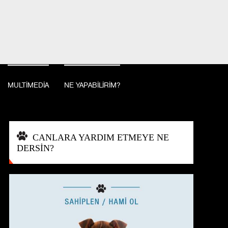
BAĞIŞ YAP
İSTANBUL, TURKEY
MULTİMEDİA
NE YAPABİLİRİM?
CANLARA YARDIM ETMEYE NE
DERSİN?