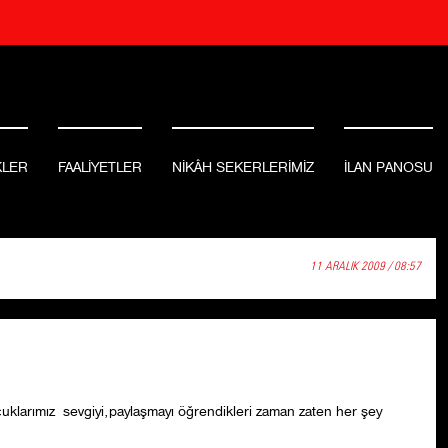
KLER
FAALİYETLER
NİKÂH SEKERLERİMİZ
İLAN PANOSU
11 ARALIK 2009 / 08:57
larımız sevgiyi,paylaşmayı öğrendikleri zaman zaten her şey