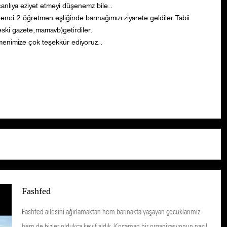
anlıya eziyet etmeyi düşenemz bile..
nci 2 öğretmen eşliğinde barınağımızı ziyarete geldiler.Tabii
eski gazete,mamavb)getirdiler.
enimize çok teşekkür ediyoruz..
Fashfed
Fashfed ailesini ağırlamaktan hem barınakta yaşayan çocuklarımız
hem de bizler oldukça keyif aldık. Kocaman bir organizasyonun nasıl