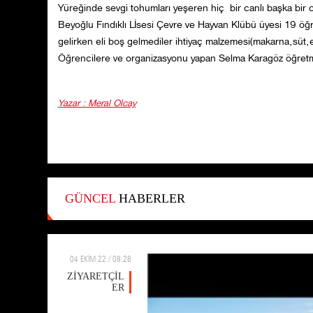
Yüreğinde sevgi tohumları yeşeren hiç bir canlı başka bir c
Beyoğlu Fındıklı Lİsesi Çevre ve Hayvan Klübü üyesi 19 öğre
gelirken eli boş gelmediler ihtiyaç malzemesi(makarna,süt,
Öğrencilere ve organizasyonu yapan Selma Karagöz öğretm
Yazar : Meral Olcay
GÜNCEL
HABERLER
04 EKİM 22 / 08:28
ZİYARETÇİL
ER