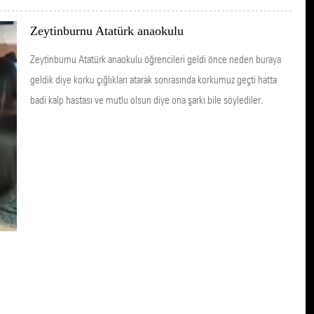
Zeytinburnu Atatürk anaokulu
Zeytinburnu Atatürk anaokulu öğrencileri geldi önce neden buraya
geldik diye korku çığlıkları atarak sonrasında korkumuz geçti hatta
badi kalp hastası ve mutlu olsun diye ona şarkı bile söylediler.