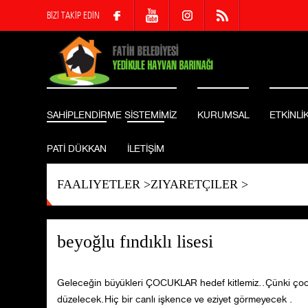
BİZİ TAKİP EDİN
SAHİPLENDİRME SİSTEMİMİZ
KURUMSAL
ETKİNLİ
PATİ DÜKKAN
İLETİŞİM
FAALIYETLER
>
ZIYARETÇILER
>
beyoğlu fındıklı lisesi
Geleceğin büyükleri ÇOCUKLAR hedef kitlemiz..Çünki çocuk
düzelecek.Hiç bir canlı işkence ve eziyet görmeyecek .