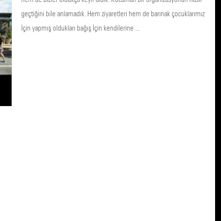
geçtiğini bile anlamadık. Hem ziyaretleri hem de barınak çocuklarımız
İçin yapmış oldukları bağış İçin kendilerine ...