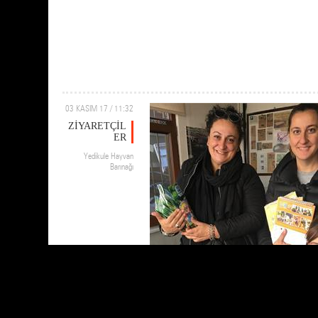
03 KASIM 17 / 11:32
ZİYARETÇİL
ER
Yedikule Hayvan
Barınağı