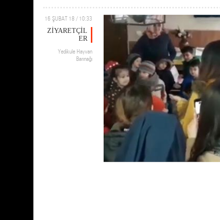
16 ŞUBAT 18 / 10:33
ZİYARETÇİL
ER
Yedikule Hayvan
Barınağı