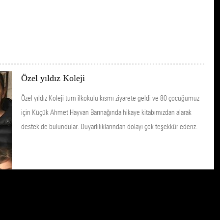
Özel yıldız Koleji
Özel yıldız Koleji tüm ilkokulu kısmı ziyarete geldi ve 80 çocuğumuz
için Küçük Ahmet Hayvan Barınağında hikaye kitabımızdan alarak
destek de bulundular. Duyarlılıklarından dolayı çok teşekkür ederiz.