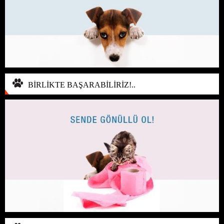
BİRLİKTE BAŞARABİLİRİZ!..