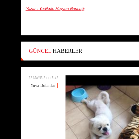
Yazar : Yedikule Hayvan Barınağı
GÜNCEL
HABERLER
22 MAYIS 21 / 15:42
Yuva Bulanlar