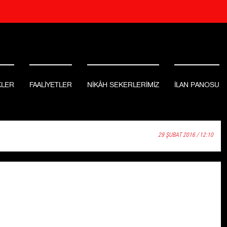
KLER
FAALİYETLER
NİKÂH SEKERLERİMİZ
İLAN PANOSU
29 ŞUBAT 2016 / 12:10