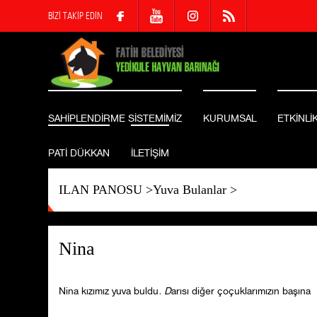
BİZİ TAKİP EDİN
SAHİPLENDİRME SİSTEMİMİZ
KURUMSAL
ETKİNLİ
PATİ DÜKKAN
İLETİŞİM
ILAN PANOSU
>
Yuva Bulanlar
>
Nina
Nina kızımız yuva buldu
. D
arısı diğer çoçuklarımızın başına