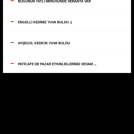
--
BUGÜNÜN TATLI MENÜSÜNDE SEMANTA VAR
--
ENGELLİ KEDİMİZ YUVA BULDU ;)
--
AYŞEGÜL KEDİCİK YUVA BULDU
--
PATİCAFE DE PAZAR ETKİNLİKLERİMİZ DEVAM ...