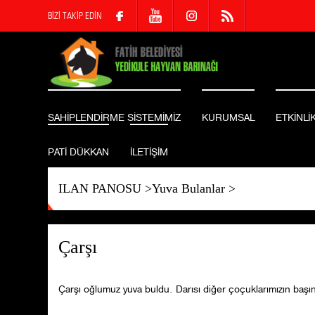
BİZİ TAKİP EDİN
SAHİPLENDİRME SİSTEMİMİZ
KURUMSAL
ETKİNLİ
PATİ DÜKKAN
İLETİŞİM
ILAN PANOSU
>
Yuva Bulanlar
>
Çarşı
Çarşı oğlumuz yuva buldu. Darısı diğer çoçuklarımızın başı