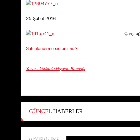
25 Şubat 2016
Çarşı oğ
Sahiplendirme sistemimiz>
Yazar : Yedikule Hayvan Barınağı
GÜNCEL
HABERLER
22 MAYIS 21 / 15:42