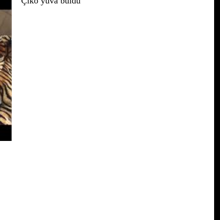
Çiko yuva buldu