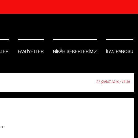
KLER
FAALİYETLER
NİKÂH SEKERLERİMİZ
İLAN PANOSU
27 ŞUBAT 2016 / 15:38
na.