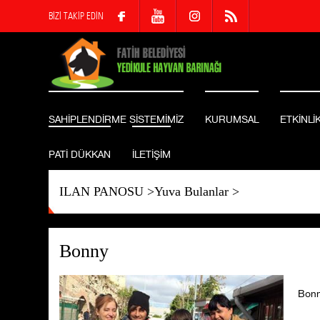
BİZİ TAKİP EDİN
SAHİPLENDİRME SİSTEMİMİZ
KURUMSAL
ETKİNLİ
PATİ DÜKKAN
İLETİŞİM
ILAN PANOSU
>
Yuva Bulanlar
>
Bonny
Bonn