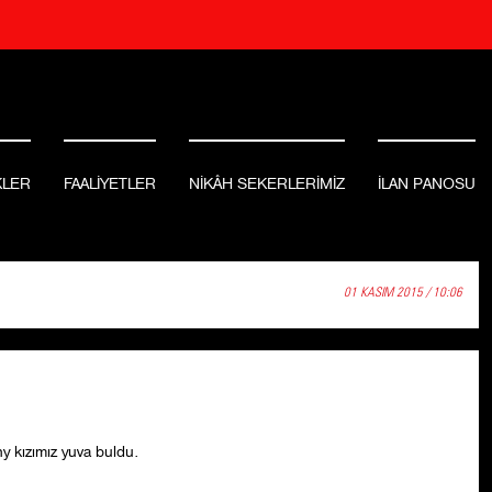
KLER
FAALİYETLER
NİKÂH SEKERLERİMİZ
İLAN PANOSU
01 KASIM 2015 / 10:06
y kızımız yuva buldu.