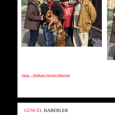
Yazar : Yedikule Hayvan Barınağı
GÜNCEL
HABERLER