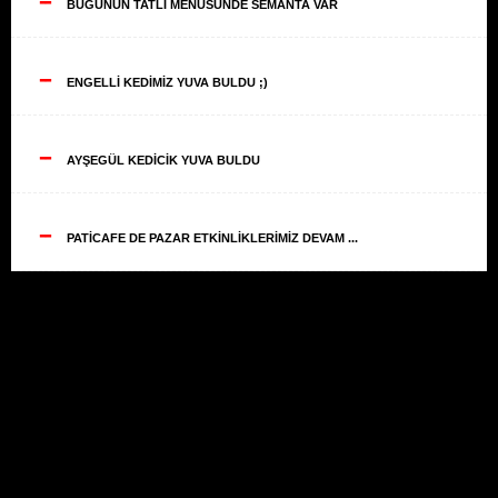
--
BUGÜNÜN TATLI MENÜSÜNDE SEMANTA VAR
--
ENGELLİ KEDİMİZ YUVA BULDU ;)
--
AYŞEGÜL KEDİCİK YUVA BULDU
--
PATİCAFE DE PAZAR ETKİNLİKLERİMİZ DEVAM ...