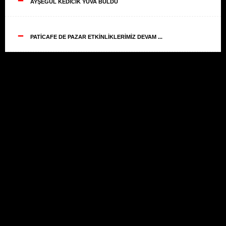
AYŞEGÜL KEDİCİK YUVA BULDU
--
PATİCAFE DE PAZAR ETKİNLİKLERİMİZ DEVAM ...