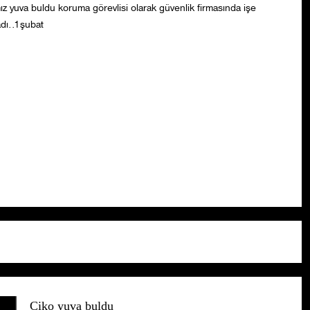
ız yuva buldu koruma görevlisi olarak güvenlik firmasında işe
adı..1şubat
Çiko yuva buldu