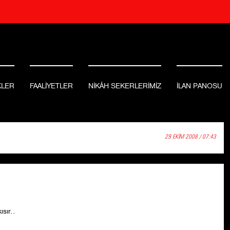
KLER
FAALİYETLER
NİKÂH SEKERLERİMİZ
İLAN PANOSU
29 EKİM 2008 / 07:43
ısır..