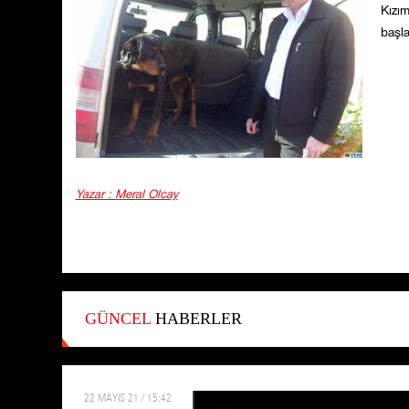
Kızım
başl
Yazar : Meral Olcay
GÜNCEL
HABERLER
22 MAYIS 21 / 15:42