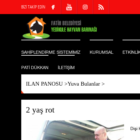
BİZİ TAKİP EDİN
SAHİPLENDİRME SİSTEMİMİZ
KURUMSAL
ETKİNLİ
PATİ DÜKKAN
İLETİŞİM
ILAN PANOSU
>
Yuva Bulanlar
>
2 yaş rot
Dişi k