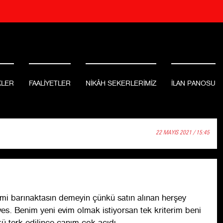
KLER
FAALİYETLER
NİKÂH SEKERLERİMİZ
İLAN PANOSU
22 MAYIS 2021 / 15:45
mi barınaktasın demeyin çünkü satın alınan herşey
ves. Benim yeni evim olmak istiyorsan tek kriterim beni
 terk edilince canım çok acıdı.