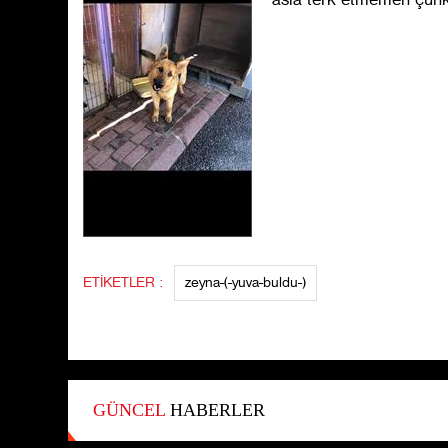
ETİKETLER :
zeyna-(-yuva-buldu-)
GÜNCEL
HABERLER