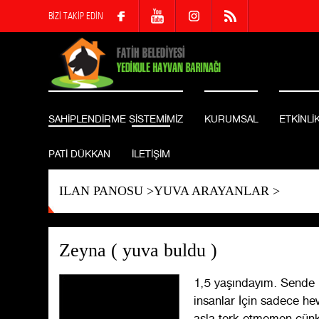
BİZİ TAKİP EDİN
SAHİPLENDİRME SİSTEMİMİZ
KURUMSAL
ETKİNLİ
PATİ DÜKKAN
İLETİŞİM
ILAN PANOSU
>
YUVA ARAYANLAR
>
Zeyna ( yuva buldu )
1,5 yaşındayım. Sende 
insanlar İçin sadece he
asla terk etmemen çünkü