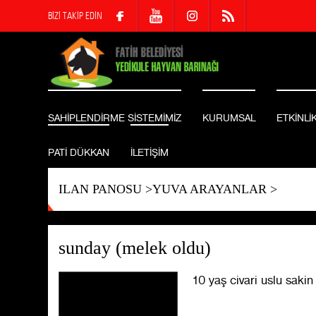
BİZİ TAKİP EDİN
SAHİPLENDİRME SİSTEMİMİZ
KURUMSAL
ETKİNLİ
PATİ DÜKKAN
İLETİŞİM
ILAN PANOSU
>
YUVA ARAYANLAR
>
sunday (melek oldu)
10 yaş civari uslu sakin