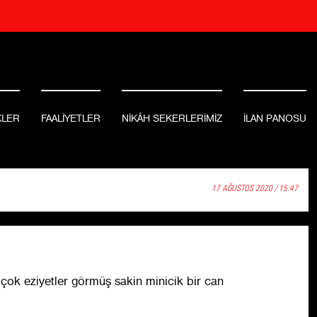
KLER
FAALİYETLER
NİKÂH SEKERLERİMİZ
İLAN PANOSU
17 AĞUSTOS 2020 / 15:47
 çok eziyetler görmüş sakin minicik bir can