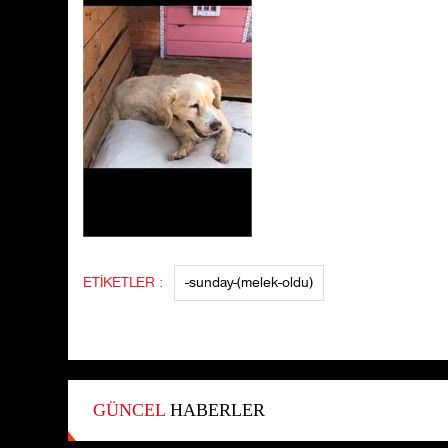
ETİKETLER :
-sunday-(melek-oldu)
GÜNCEL
HABERLER