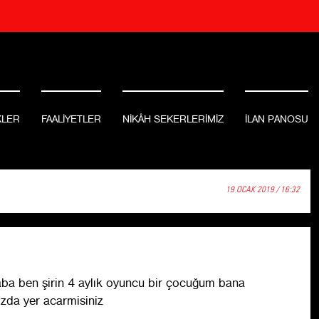
KLER
FAALİYETLER
NİKÂH SEKERLERİMİZ
İLAN PANOSU
19 OCAK 2019 / 16:32
ba ben şirin 4 aylık oyuncu bir çocuğum bana
izda yer acarmisiniz