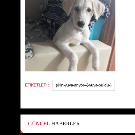
ETİKETLER :
şirin-yuva-arıyor--(-yuva-buldu-)
GÜNCEL
HABERLER