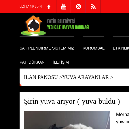
BİZİ TAKİP EDİN
SAHİPLENDİRME SİSTEMİMİZ
KURUMSAL
ETKİNLİ
PATİ DÜKKAN
İLETİŞİM
ILAN PANOSU
>
YUVA ARAYANLAR
>
Şirin yuva arıyor ( yuva buldu )
Merha
yuvan