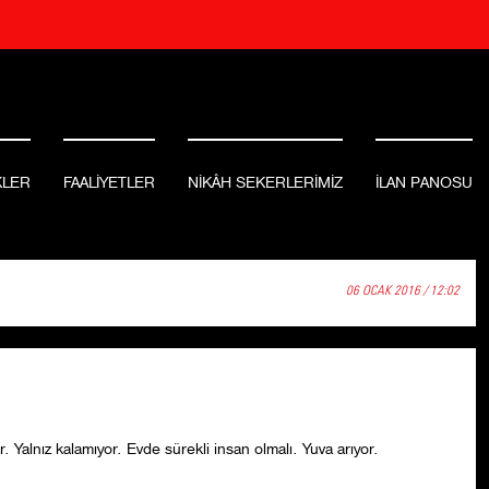
KLER
FAALİYETLER
NİKÂH SEKERLERİMİZ
İLAN PANOSU
06 OCAK 2016 / 12:02
 Yalnız kalamıyor. Evde sürekli insan olmalı. Yuva arıyor.