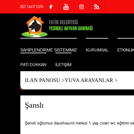
BİZİ TAKİP EDİN
SAHİPLENDİRME SİSTEMİMİZ
KURUMSAL
ETKİNLİ
PATİ DÜKKAN
İLETİŞİM
ILAN PANOSU
>
YUVA ARAYANLAR
>
Şanslı
Şanslı oğlumuz daushaund melezi 1 yaş civarı wc eğitimi var.