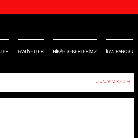
KLER
FAALİYETLER
NİKÂH SEKERLERİMİZ
İLAN PANOSU
18 ARALIK 2015 / 20:19