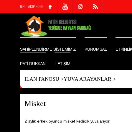
BİZİ TAKİP EDİN
SAHİPLENDİRME SİSTEMİMİZ
KURUMSAL
ETKİNLİ
PATİ DÜKKAN
İLETİŞİM
ILAN PANOSU
>
YUVA ARAYANLAR
>
Misket
2 aylık erkek oyuncu misket kedicik yuva arıyor.