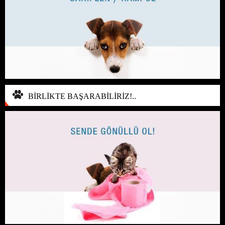
BİRLİKTE BAŞARABİLİRİZ!..