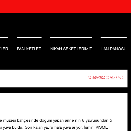
KLER
FAALİYETLER
NİKÂH SEKERLERİMİZ
İLAN PANOSU
29 AĞUSTOS 2016 / 11:19
ye müzesi bahçesinde doğum yapan anne nin 6 yavrusundan 5
i yuva buldu. Son kalan yavru hala yuva arıyor. İsmini KISMET