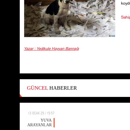
koydu
Sahi
Yazar : Yedikule Hayvan Barınağı
GÜNCEL
HABERLER
13 OCAK 25 / 15:57
YUVA
ARAYANLAR