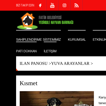
BİZİ TAKİP EDİN
SAHİPLENDİRME SİSTEMİMİZ
KURUMSAL
ETKİNLİ
PATİ DÜKKAN
İLETİŞİM
ILAN PANOSU
>
YUVA ARAYANLAR
>
Kısmet
Kari
tanes