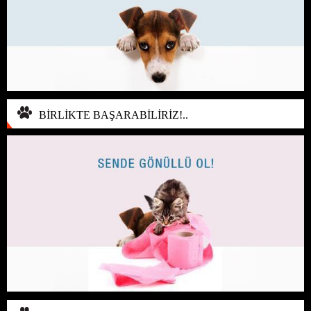
BİRLİKTE BAŞARABİLİRİZ!..