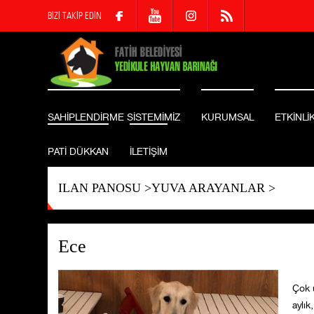
BİZİ TAKİP EDİN
SAHİPLENDİRME SİSTEMİMİZ
KURUMSAL
ETKİNLİ
PATİ DÜKKAN
İLETİŞİM
ILAN PANOSU
>
YUVA ARAYANLAR
>
Ece
Çok 
aylık