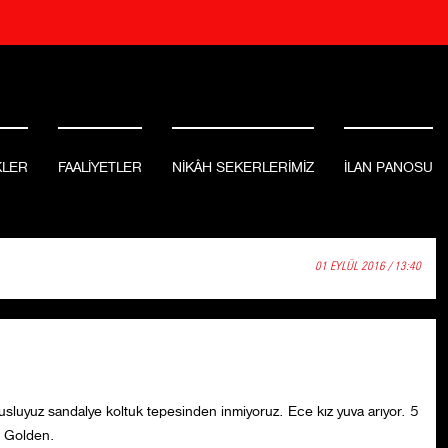
KLER
FAALİYETLER
NİKÂH SEKERLERİMİZ
İLAN PANOSU
01 EYLÜL 2016 / 13:40
usluyuz sandalye koltuk tepesinden inmiyoruz. Ece kız yuva arıyor. 5
, Golden.