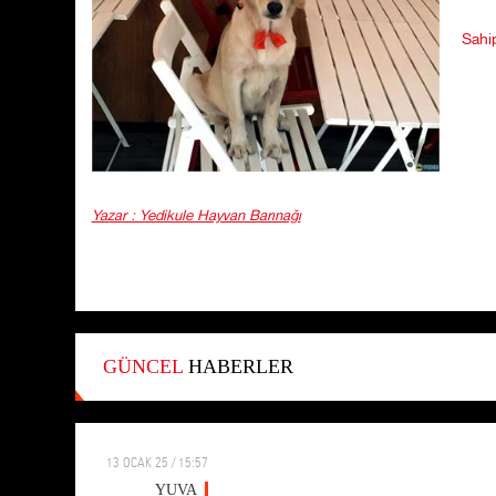
Sahi
Yazar : Yedikule Hayvan Barınağı
GÜNCEL
HABERLER
13 OCAK 25 / 15:57
YUVA