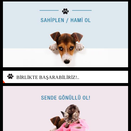
BİRLİKTE BAŞARABİLİRİZ!..