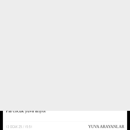
13 OCAK 25 / 15:54
YUVA ARAYANLAR
Pia cocuk yuva ariyor
13 OCAK 25 / 15:51
YUVA ARAYANLAR