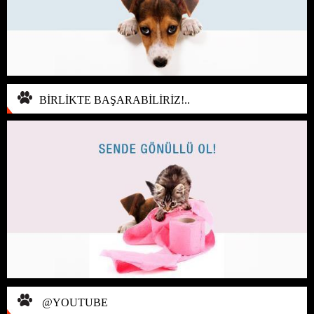
BİRLİKTE BAŞARABİLİRİZ!..
@YOUTUBE