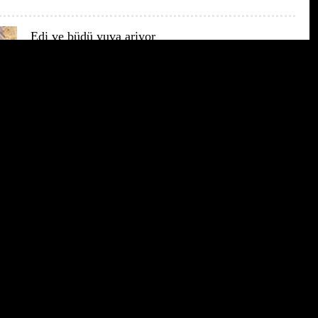
Edi ve büdü yuva ariyor