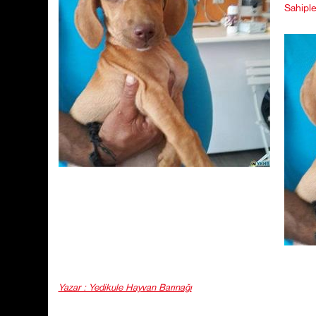
Sahiple
Yazar : Yedikule Hayvan Barınağı