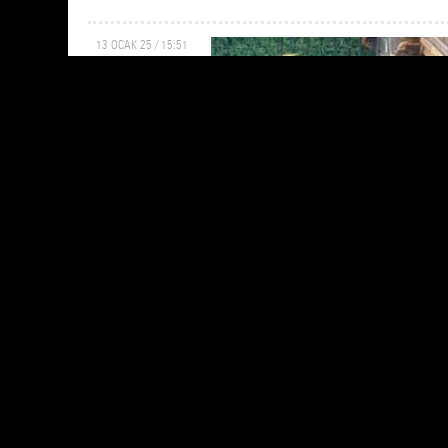
13 OCAK 25 / 15:51
YUVA
ARAYANLAR