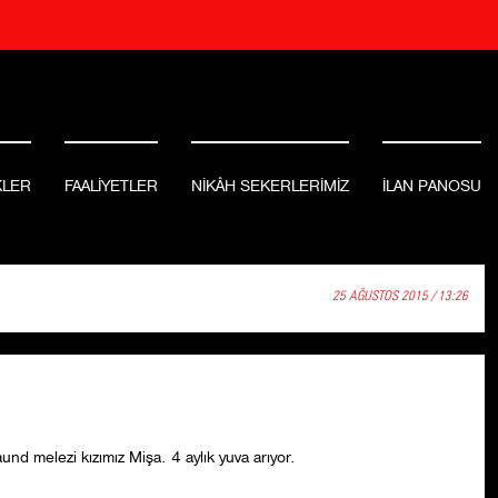
KLER
FAALİYETLER
NİKÂH SEKERLERİMİZ
İLAN PANOSU
25 AĞUSTOS 2015 / 13:26
nd melezi kızımız Mişa. 4 aylık yuva arıyor.