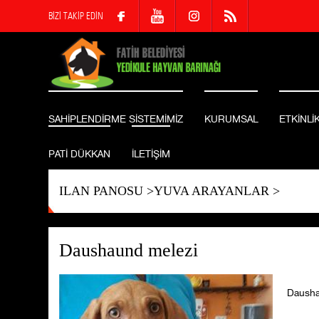
BİZİ TAKİP EDİN
SAHİPLENDİRME SİSTEMİMİZ
KURUMSAL
ETKİNLİ
PATİ DÜKKAN
İLETİŞİM
ILAN PANOSU
>
YUVA ARAYANLAR
>
Daushaund melezi
Daushau