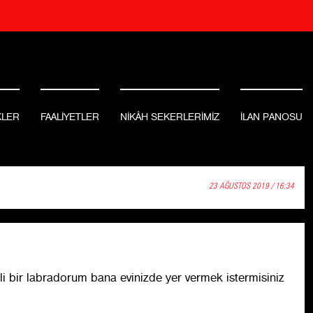
KLER
FAALİYETLER
NİKÂH SEKERLERİMİZ
İLAN PANOSU
23 AĞUSTOS 2019 / 16:34
i bir labradorum bana evinizde yer vermek istermisiniz