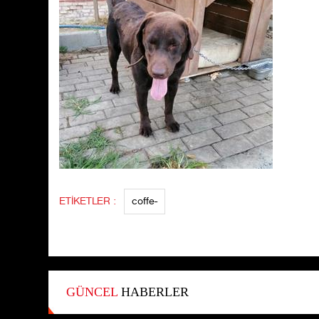
ETİKETLER :
coffe-
GÜNCEL
HABERLER