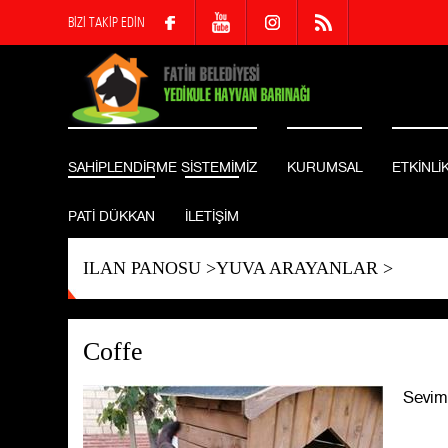
BİZİ TAKİP EDİN
SAHİPLENDİRME SİSTEMİMİZ
KURUMSAL
ETKİNLİ
PATİ DÜKKAN
İLETİŞİM
ILAN PANOSU
>
YUVA ARAYANLAR
>
Coffe
Seviml