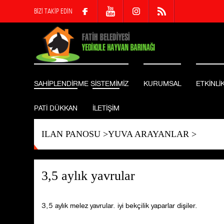
BİZİ TAKİP EDİN
SAHİPLENDİRME SİSTEMİMİZ
KURUMSAL
ETKİNLİ
PATİ DÜKKAN
İLETİŞİM
ILAN PANOSU
>
YUVA ARAYANLAR
>
3,5 aylık yavrular
3,5 aylık melez yavrular. iyi bekçilik yaparlar dişiler.