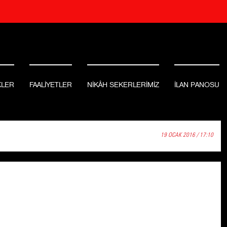
KLER
FAALİYETLER
NİKÂH SEKERLERİMİZ
İLAN PANOSU
19 OCAK 2016 / 17:10