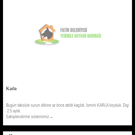
Karla
Bugün taksiyle surun dibine az önce atıldı kaçıldı. İsmini KARLA koyduk. Dişi
2.5 aylık.
Sahiplendirme sistemimiz→