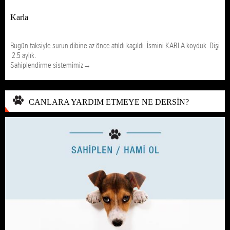
Karla
Bugün taksiyle surun dibine az önce atıldı kaçıldı. İsmini KARLA koyduk. Dişi
2.5 aylık.
Sahiplendirme sistemimiz→
CANLARA YARDIM ETMEYE NE DERSİN?