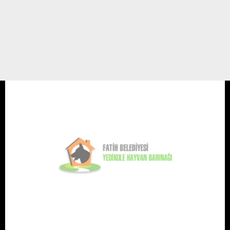
Meks
Meks yuva arıyor koruma köpeği iyi bekçilik yapar 2.5 yaşında erkek Mimar
Cemil bey 0541 270 0570
18 OCAK 16 / 13:39
Yedikule Hayvan Barınağı
Yuva Arayanlar 1